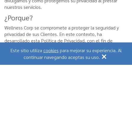
divulgamos y cómo protegemos su privacidad al prestar
nuestros servicios.
¿Porque?
Wellness Corp se compromete a proteger la seguridad y
privacidad de sus Clientes. En este contexto, ha
desarrollado ​​esta Política de Privacidad, con el fin de
afirmar su compromiso y respeto por las normas de
Este sitio utiliza
cookies
para mejorar su experiencia. Al
×
privacidad y protección de datos personales.
continuar navegando aceptas su uso.
Wellness Corp busca respetar las mejores prácticas en
materia de seguridad y protección de datos personales,
promoviendo acciones y mejorando los sistemas de manera
preventiva la protección de los datos que nos proporcionan
nuestros clientes.
El uso y navegación en nuestras plataformas, la
cumplimentación de nuestros formularios y el suministro de
datos, directa o indirectamente, implican el conocimiento y
aceptación de las condiciones de esta política y de
cualesquiera otros términos, políticas y condiciones
específicas relacionadas con los servicios contratados. Al